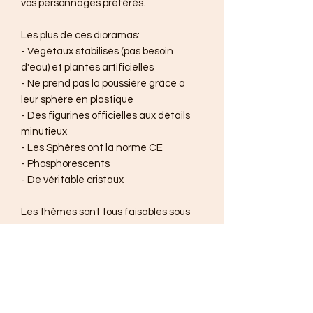
vos personnages préférés.
Les plus de ces dioramas:
- Végétaux stabilisés (pas besoin
d'eau) et plantes artificielles
- Ne prend pas la poussière grâce à
leur sphère en plastique
- Des figurines officielles aux détails
minutieux
- Les Sphères ont la norme CE
- Phosphorescents
- De véritable cristaux
Les thèmes sont tous faisables sous
réserve de figurines disponibles.
Thème déjà commandé et vendu :
Disney, Totoro, Pokémon, des
Mangas...
Tous les détails de votre mini Monde
sera minutieusement choisi et réalisé.