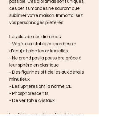
possible. Ces dioramas sont uniques,
ces petits mondes ne sauront que
sublimer votre maison. Immortalisez
vos personnages préférés.
Les plus de ces dioramas:
- Végétaux stabilisés (pas besoin
d'eau) et plantes artificielles
- Ne prend pas la poussière grâce à
leur sphère en plastique
- Des figurines officielles aux détails
minutieux
- Les Sphères ont la norme CE
- Phosphorescents
- De véritable cristaux
Les thèmes sont tous faisables sous
réserve de figurines disponibles.
Thème déjà commandé et vendu :
Disney, Totoro, Pokémon, des