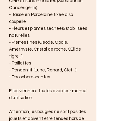
CMR et sans Phtalates (Substances
Cancérigène)
- Tasse en Porcelaine fixée à sa
coupelle
- Fleurs et plantes séchées/stabilisées
naturelles
- Pierres fines (Géode, Opale,
Améthyste, Cristal de roche, Œil de
tigre...)
- Paillettes
- Pendentif (Lune, Renard, Clef...)
- Phosphorescentes
Elles viennent toutes avec leur manuel
d'utilisation.
Attention, les bougies ne sont pas des
jouets et doivent être tenues hors de
portée des enfants ainsi que de toute
matière inflammable.