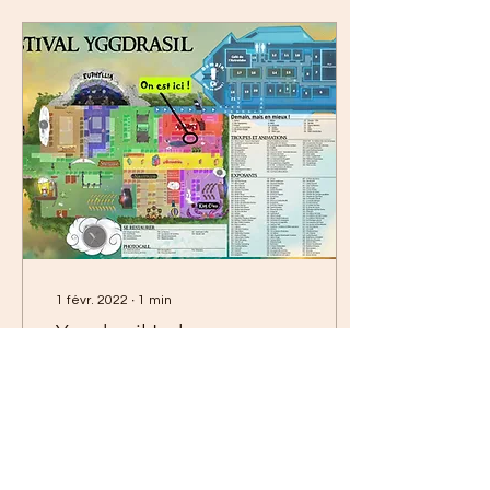
1 févr. 2022
∙
1
min
Yggdrasil Indoor nous
voilà !
Yggdrasil Indoor 2022