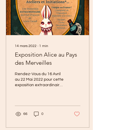
14 mars 2022
∙
1
min
Exposition Alice au Pays
des Merveilles
Rendez-Vous du 16 Avril
au 22 Mai 2022 pour cette
exposition extraordinaire
et unique en son genre.
Suivez donc le Lapin Blanc
au cœur de...
66
0